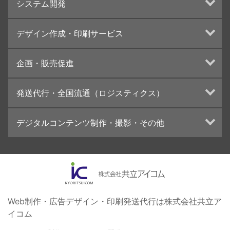
システム開発
ランディングページ制作
Web分析・改善・コンサルティング
Webシステム開発
デザイン作成・印刷サービス
インターネット広告代行
UI・UXデザイン設計
チラシ/フライヤーデザインの制作・印刷
企画・販売促進
カタログデザインの制作・印刷
冊子/パンフレットのデザイン制作・印刷
トータルプロモーション
発送代行・全国流通（ロジスティクス）
学校・会社案内パンフレット制作・印刷
ブランディング戦略
高精細印刷（スブリマ印刷）
イベント運営
在庫管理システム(azkaru)
デジタルコンテンツ制作・撮影・その他
社内報
コンテンツ制作
名刺
周年事業
動画制作・映像撮影（ドローン撮影）
一般印刷 （オンデマンド・オフセット）
採用プロモーション
イラスト・キャラクター制作
ユニバーサル・コミュニケーション・デザイン
ロゴデザイン・CI設計
写真撮影
コピー・ライティング
Web制作・広告デザイン・印刷発送代行は株式会社共立ア
イコム
電子ブック制作
自社メディア