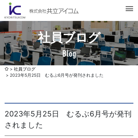
会社案内
会社概要
選ばれる理由
社長挨拶
社員ブログ
企業理念
サービス紹介
沿革
Blog
Web制作・ホームページ制作
認証取得
制作実績
システム開発
社員ブログ
SDGsへの取り組みについて
2023年5月25日 むるぶ6月号が発刊されました
デザイン作成・印刷サービス
アクセスマップ
お客様の声
企画・販売促進
発送代行・全国流通（ロジスティクス）
社員ブログ
2023年5月25日 むるぶ6月号が発刊
デジタルコンテンツ制作・撮影・その他
されました
採用情報