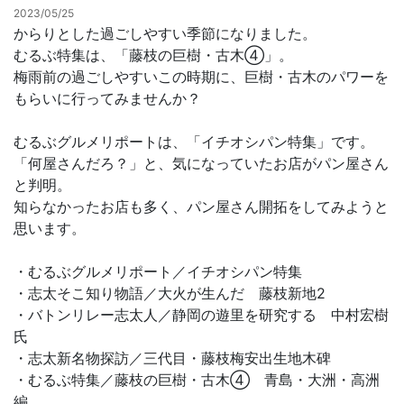
2023/05/25
からりとした過ごしやすい季節になりました。
お問合せ
むるぶ特集は、「藤枝の巨樹・古木➃」。
梅雨前の過ごしやすいこの時期に、巨樹・古木のパワーを
もらいに行ってみませんか？
むるぶグルメリポートは、「イチオシパン特集」です。
「何屋さんだろ？」と、気になっていたお店がパン屋さん
と判明。
知らなかったお店も多く、パン屋さん開拓をしてみようと
思います。
・むるぶグルメリポート／イチオシパン特集
・志太そこ知り物語／大火が生んだ 藤枝新地2
・バトンリレー志太人／静岡の遊里を研究する 中村宏樹
氏
・志太新名物探訪／三代目・藤枝梅安出生地木碑
・むるぶ特集／藤枝の巨樹・古木➃ 青島・大洲・高洲
編