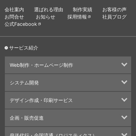
会社案内
選ばれる理由
制作実績
お客様の声
お問合せ
お知らせ
採用情報
社員ブログ
公式Facebook
サービス紹介
Web制作・ホームページ制作
ホームページ制作・運営
システム開発
ランディングページ制作
Web分析・改善・コンサルティング
Webシステム開発
デザイン作成・印刷サービス
インターネット広告代行
UI・UXデザイン設計
チラシ/フライヤーデザインの制作・印刷
企画・販売促進
カタログデザインの制作・印刷
冊子/パンフレットのデザイン制作・印刷
トータルプロモーション
発送代行・全国流通（ロジスティクス）