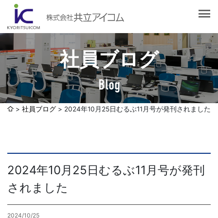
会社案内
会社概要
選ばれる理由
社長挨拶
社員ブログ
企業理念
サービス紹介
沿革
Blog
Web制作・ホームページ制作
認証取得
制作実績
システム開発
社員ブログ
2024年10月25日むるぶ11月号が発刊されました
SDGsへの取り組みについて
デザイン作成・印刷サービス
アクセスマップ
お客様の声
企画・販売促進
発送代行・全国流通（ロジスティクス）
2024年10月25日むるぶ11月号が発刊
社員ブログ
デジタルコンテンツ制作・撮影・その他
されました
採用情報
2024/10/25