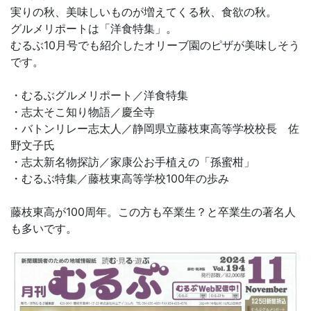
実りの秋、美味しいものが増えてくる秋、食欲の秋。
グルメリポートは「洋食特集」。
お問合せ
むるぶ10月号でも紹介したオリーブ園のピザが美味しそう
です。
・むるぶグルメリポート／洋食特集
・志太そこ知り物語／慶全寺
・バトンリレー志太人／静岡県立藤枝東高等学校校長 佐
野文子氏
・志太新名物探訪／家康公お手植えの「孫蜜柑」
・むるぶ特集／藤枝東高等学校100年の歩み
藤枝東高が100周年。この方も卒業生？と卒業生の著名人
も多いです。