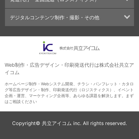
学校・会社案内パンフレット制作・印刷
ブランディング戦略
高精細印刷（スブリマ印刷）
イベント運営
在庫管理システム(azkaru)
デジタルコンテンツ制作・撮影・その他
社内報
コンテンツ制作
名刺
周年事業
動画制作・映像撮影（ドローン撮影）
一般印刷 （オンデマンド・オフセット）
採用プロモーション
イラスト・キャラクター制作
ユニバーサル・コミュニケーション・デザイン
ロゴデザイン・CI設計
写真撮影
コピー・ライティング
Web制作・広告デザイン・印刷発送代行は株式会社共立ア
イコム
電子ブック制作
自社メディア
ホームページ制作・Webシステム開発、チラシ・パンフレット・カタロ
グ等広告デザイン・制作、印刷発送代行（ロジスティクス）、イベント
企画・運営、マーケティング企画等、あらゆる課題を解決します。まず
はご相談ください
Copyright© 共立アイコム inc. All rights reserved.