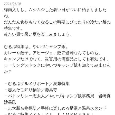
2024/06/25
梅雨入りし、ムシムシした暑い日がついに始まりました
お問合せ
ね。
だんだん食欲もなくなるこの時期にぴったりの冷たい麺の
特集です。
冷たい麺で暑い夏を楽しみましょう。
むるぶ特集は、やいづキャンプ飯。
カレーや餃子、アヒージョ、鰹節珈琲なんてものも。
キャンプだけでなく、災害用の備蓄品としても有効です。
ローリングストックにやいづキャンプ飯も加えてみません
か？
・むるぶグルメリポート／夏麺特集
・志太そこ知り物語／源昌寺
・バトンリレー志太人／やいづキャンプ飯事務局 岩崎真
沙美氏
・志太新名物探訪／手軽に楽しめる足湯と温泉スタンド
・むるぶ特集／ＹＡＩＺＵ ＣＡＭＰＭＥＳＨＩ