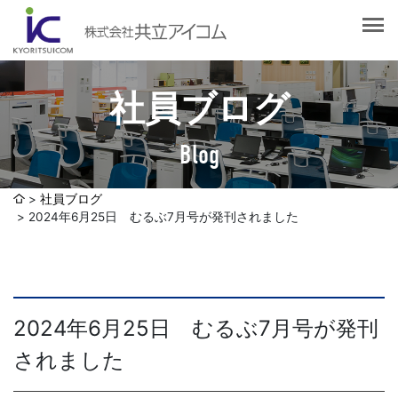
会社案内
会社概要
選ばれる理由
社長挨拶
社員ブログ
企業理念
サービス紹介
沿革
Blog
Web制作・ホームページ制作
認証取得
制作実績
システム開発
社員ブログ
SDGsへの取り組みについて
2024年6月25日 むるぶ7月号が発刊されました
デザイン作成・印刷サービス
アクセスマップ
お客様の声
企画・販売促進
発送代行・全国流通（ロジスティクス）
社員ブログ
2024年6月25日 むるぶ7月号が発刊
デジタルコンテンツ制作・撮影・その他
されました
採用情報