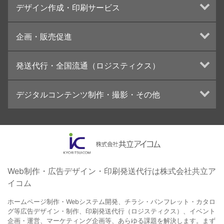
デザイン作成・印刷サービス
インターネット広告代行
UI・UXデザイン設計
チラシ/フライヤーデザインの制作・印刷
企画・販売促進
カタログデザインの制作・印刷
冊子/パンフレットのデザイン制作・印刷
トータルプロモーション
発送代行・全国流通（ロジスティクス）
学校・会社案内パンフレット制作・印刷
ブランディング戦略
高精細印刷（スブリマ印刷）
イベント運営
在庫管理システム(azkaru)
デジタルコンテンツ制作・撮影・その他
社内報
コンテンツ制作
名刺
周年事業
動画制作・映像撮影（ドローン撮影）
一般印刷 （オンデマンド・オフセット）
採用プロモーション
イラスト・キャラクター制作
ユニバーサル・コミュニケーション・デザイン
ロゴデザイン・CI設計
写真撮影
コピー・ライティング
Web制作・広告デザイン・印刷発送代行は株式会社共立ア
イコム
電子ブック制作
自社メディア
ホームページ制作・Webシステム開発、チラシ・パンフレット・カタロ
グ等広告デザイン・制作、印刷発送代行（ロジスティクス）、イベント
企画・運営、マーケティング企画等、あらゆる課題を解決します。まず