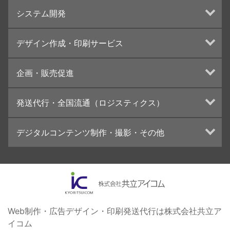
ホームページ制作・運営
システム開発
ランディングページ制作
Web分析・改善・コンサルティング
Webシステム開発
デザイン作成・印刷サービス
インターネット広告代行
UI・UXデザイン設計
チラシ/フライヤーデザインの制作・印刷
企画・販売促進
カタログデザインの制作・印刷
冊子/パンフレットのデザイン制作・印刷
トータルプロモーション
発送代行・全国流通（ロジスティクス）
学校・会社案内パンフレット制作・印刷
ブランディング戦略
高精細印刷（スブリマ印刷）
イベント運営
在庫管理システム(azkaru)
デジタルコンテンツ制作・撮影・その他
社内報
コンテンツ制作
名刺
周年事業
動画制作・映像撮影（ドローン撮影）
一般印刷 （オンデマンド・オフセット）
採用プロモーション
イラスト・キャラクター制作
ユニバーサル・コミュニケーション・デザイン
ロゴデザイン・CI設計
写真撮影
コピー・ライティング
Web制作・広告デザイン・印刷発送代行は株式会社共立ア
イコム
電子ブック制作