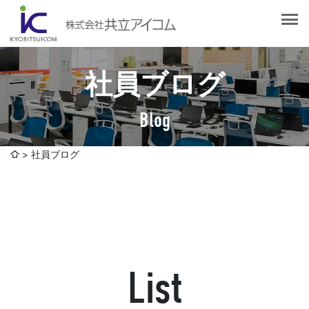
会社案内
会社概要
選ばれる理由
社長挨拶
社員ブログ
企業理念
サービス紹介
沿革
Blog
Web制作・ホームページ制作
認証取得
制作実績
システム開発
社員ブログ
SDGsへの取り組みについて
デザイン作成・印刷サービス
アクセスマップ
お客様の声
企画・販売促進
発送代行・全国流通（ロジスティクス）
社員ブログ
デジタルコンテンツ制作・撮影・その他
List
採用情報