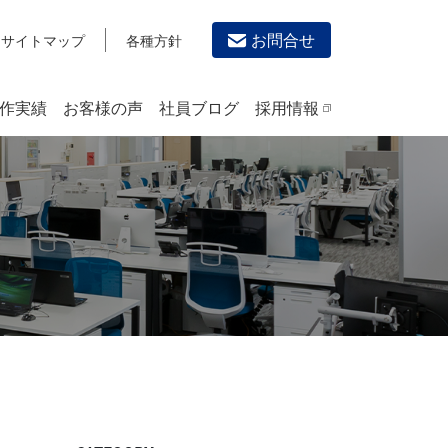
お問合せ
サイトマップ
各種方針
作実績
お客様の声
社員ブログ
採用情報
デザイン作成・印刷サービス
PRINTING
チラシ/フライヤーデザインの制作・印刷
カタログデザインの制作・印刷
冊子/パンフレットのデザイン制作・印刷
沿革
学校・会社案内パンフレット制作・印刷
高精細印刷（スブリマ印刷）
社内報
名刺