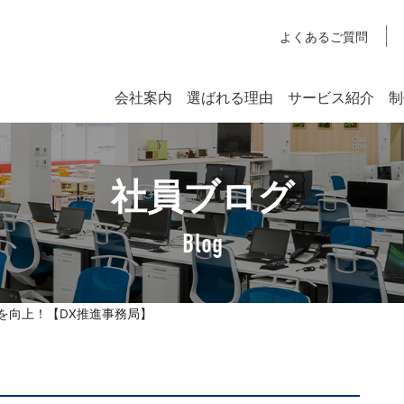
よくあるご質問
会社案内
選ばれる理由
サービス紹介
制
システム開発
社員ブログ
SYSTEM DEVELOPMENT
Webシステム開発
Blog
社長挨拶
企業理念
を向上！【DX推進事務局】
アクセスマップ
SDGsへの取り組みについて