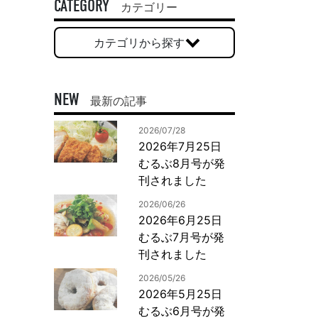
一般印刷 （オンデマンド・オフセット）
CATEGORY
カテゴリー
ユニバーサル・コミュニケーション・デザイン
カテゴリから探す
デジタルコンテンツ制作・撮影
OTHERS
NEW
最新の記事
動画制作・映像撮影（ドローン撮影）
2026/07/28
イラスト・キャラクター制作
2026年7月25日
て
一般事業主行動計画
ロゴデザイン・CI設計
むるぶ8月号が発
写真撮影
刊されました
コピー・ライティング
2026/06/26
電子ブック制作
2026年6月25日
むるぶ7月号が発
自社メディア
刊されました
2026/05/26
2026年5月25日
むるぶ6月号が発