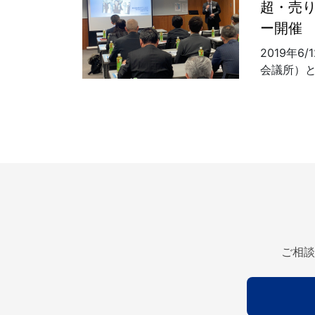
超・売
ー開催
2019年
会議所）と藤
ご相談