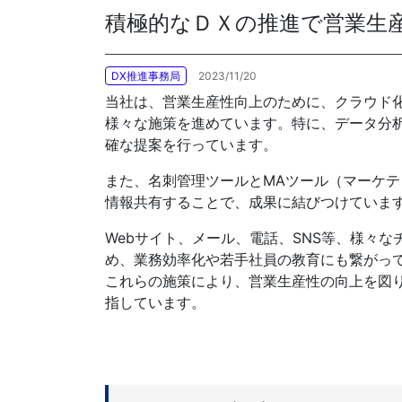
積極的なＤＸの推進で営業生産
各種方針
DX推進事務局
2023/11/20
POLICY
企画・販売促進
当社は、営業生産性向上のために、クラウド
PLANNING
様々な施策を進めています。特に、データ分
確な提案を行っています。
トータルプロモーション
ブランディング戦略
また、名刺管理ツールとMAツール（マーケ
情報セキュリティ基本方針
個
情報共有することで、成果に結びつけていま
イベント運営
コンテンツ制作
Webサイト、メール、電話、SNS等、様々
周年事業
め、業務効率化や若手社員の教育にも繋がっ
採用プロモーション
これらの施策により、営業生産性の向上を図
指しています。
中核的労働要求事項に関する方針声明
SEC