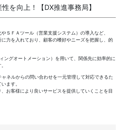
性を向上！【DX推進事務局】
発送代行・全国流通
化やＳＦＡツール（営業支援システム）の導入など、
SHIPPING / DISTRIBUTION
析に力を入れており、顧客の嗜好やニーズを把握し、的
在庫管理システム(azkaru)
ティングオートメーション）を用いて、関係先に効率的に
人情報・特定個人情報保護方針
個人情報の取扱いについ
す。
なチャネルからの問い合わせを一元管理して対応できるた
ています。
り、お客様により良いサービスを提供していくことを目
URITY ACTIONの「二つ星」宣言