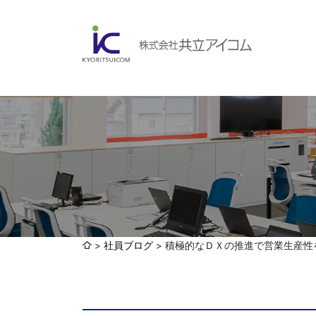
会社案内
ABOUBT US
Web制作・ホームページ制作
WEB
ホームページ制作・運営
ランディングページ制作
Web分析・改善・コンサルティング
会社概要
インターネット広告代行
社員ブログ
積極的なＤＸの推進で営業生産性
UI・UXデザイン設計
認証取得