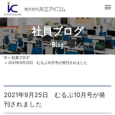
会社案内
会社概要
選ばれる理由
社長挨拶
社員ブログ
企業理念
サービス紹介
沿革
Blog
Web制作・ホームページ制作
認証取得
制作実績
システム開発
社員ブログ
SDGsへの取り組みについて
2021年9月25日 むるぶ10月号が発刊されました
デザイン作成・印刷サービス
アクセスマップ
お客様の声
企画・販売促進
発送代行・全国流通（ロジスティクス）
社員ブログ
2021年9月25日 むるぶ10月号が発
デジタルコンテンツ制作・撮影・その他
刊されました
採用情報