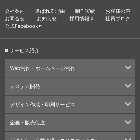
会社案内
選ばれる理由
制作実績
お客様の声
お問合せ
お知らせ
採用情報
社員ブログ
公式Facebook
サービス紹介
Web制作・ホームページ制作
ホームページ制作・運営
システム開発
ランディングページ制作
Web分析・改善・コンサルティング
Webシステム開発
デザイン作成・印刷サービス
インターネット広告代行
UI・UXデザイン設計
チラシ/フライヤーデザインの制作・印刷
企画・販売促進
カタログデザインの制作・印刷
冊子/パンフレットのデザイン制作・印刷
トータルプロモーション