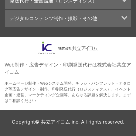
発送代行・全国流通（ロジスティクス）
学校・会社案内パンフレット制作・印刷
ブランディング戦略
高精細印刷（スブリマ印刷）
イベント運営
在庫管理システム(azkaru)
デジタルコンテンツ制作・撮影・その他
社内報
コンテンツ制作
名刺
周年事業
動画制作・映像撮影（ドローン撮影）
一般印刷 （オンデマンド・オフセット）
採用プロモーション
イラスト・キャラクター制作
ユニバーサル・コミュニケーション・デザイン
ロゴデザイン・CI設計
写真撮影
コピー・ライティング
Web制作・広告デザイン・印刷発送代行は株式会社共立ア
イコム
電子ブック制作
自社メディア
ホームページ制作・Webシステム開発、チラシ・パンフレット・カタロ
グ等広告デザイン・制作、印刷発送代行（ロジスティクス）、イベント
企画・運営、マーケティング企画等、あらゆる課題を解決します。まず
はご相談ください
Copyright© 共立アイコム inc. All rights reserved.