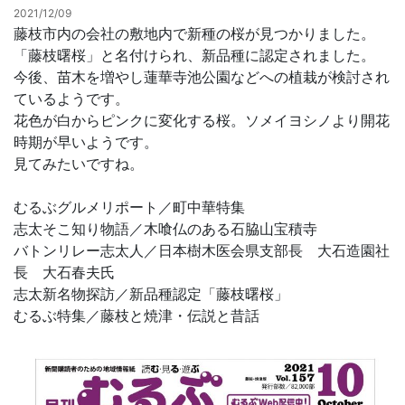
2021/12/09
藤枝市内の会社の敷地内で新種の桜が見つかりました。
お問合せ
「藤枝曙桜」と名付けられ、新品種に認定されました。
今後、苗木を増やし蓮華寺池公園などへの植栽が検討され
ているようです。
花色が白からピンクに変化する桜。ソメイヨシノより開花
時期が早いようです。
見てみたいですね。
むるぶグルメリポート／町中華特集
志太そこ知り物語／木喰仏のある石脇山宝積寺
バトンリレー志太人／日本樹木医会県支部長 大石造園社
長 大石春夫氏
志太新名物探訪／新品種認定「藤枝曙桜」
むるぶ特集／藤枝と焼津・伝説と昔話